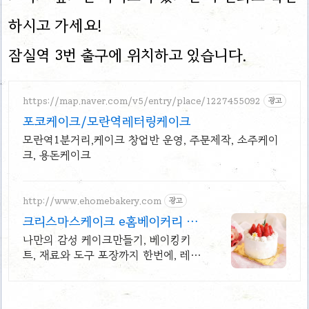
하시고 가세요!
잠실역 3번 출구에 위치하고 있습니다.
https://map.naver.com/v5/entry/place/1227455092
광고
포코케이크/모란역레터링케이크
모란역1분거리,케이크 창업반 운영, 주문제작, 소주케이
크, 용돈케이크
http://www.ehomebakery.com
광고
크리스마스케이크 e홈베이커리 홈
베이킹 핫플레이스!
나만의 감성 케이크만들기, 베이킹키
트, 재료와 도구 포장까지 한번에, 레시
피 제공 고객만족 최우선