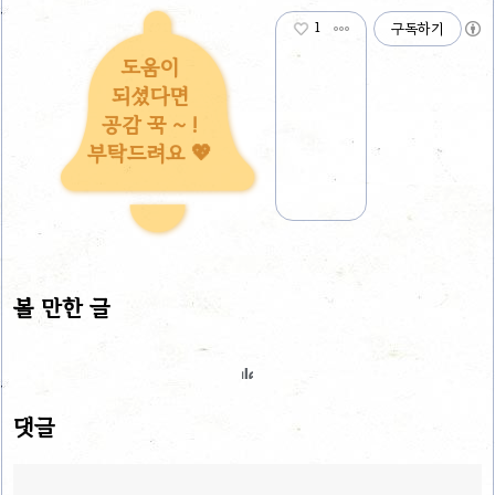
1
구독하기
도움이
되셨다면
공감 꾹 ~ !
부탁드려요 💖
볼 만한 글
댓글