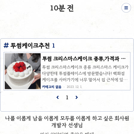
10분 전
투썸케이크추천
1
투썸 크리스마스케이크 종류,가격과 딸
기생크림 리뷰
투썸 크리스마스케이크 종류 크리스마스 케이크가
다양한데 투썸플레이스에 방문했습니다! 백화점
케이크를 사러가기에 너무 멀어서 집 근처에 있는
카페 케이크집입니다. 홀케이크 제품이 다양한데
카테고리 없음
2023. 12. 1.
제가 미리 예약을 하지 않고 방문했더니 크리스마
1
스케이크는 볼 수가 없었습니다ㅠㅠ 원하시는 케
이크는 미리 꼭 예약하세요. 저는 윈터베리무스나
스트로베리 요거트 트리 사고싶었는데 구경을 할
수도 없었어요. 스초생도 없어서 사오지 못했고 정
나를 이롭게 남을 이롭게 모두를 이롭게 하고 싶은 회사원
말 맛있어 보이는 케이크들이 이렇게 많은데 사진
개발자 선생님
만 찍을 수 밖에 없었습니다. 투썸 크리스마스케이