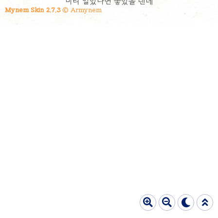
미리 알았다면 좋았을 텐데
크 사진 첨부했으니 꼭 알아보시고 예약하고 방문
Mynem Skin 2.7.3
© Armynem
하세요! 아이들이 있으면 투썸 해피데이베어도 괜
찮을거같네요! 귀여운 곰돌이케이크... 취향저격입
니다. 가족끼리 먹을거라 호불호가 없는 케이크를
선택하려다..