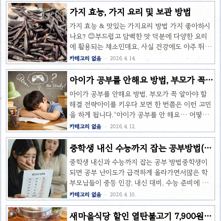
법을 소개해 드리겠습니다.왜 초등 여름방학 공부
학년이라고 할 수 있습니다.3학년이 되면 학습 난
가지 효능, 가지 요리 및 보관 방법
가 중요할까요?초등 시기는 성적 경쟁보다 기초 학
이도가 높아지고, 사회와 과학 과목이 새롭게 시작
습 능력과 공부 습관 형성이 가장 중요합니다.여름
가지 효능 & 맛있는 가지요리 방법 가지 좋아하시
됩니다. 또한 수학에서는 곱셈과 나눗셈이 본격적
방학 동안 학습 공백이 길어지면 다음과 같은 변화
나요? 😊부드럽고 담백한 맛 덕분에 다양한 요리
으로 등장하기 때문에 2학년 때 배운 내용이 탄탄
가 생..
에 활용되는 채소인데요, 사실 건강에도 아주 뛰어
하게 준비되어 있어야 합니다.1~2학년때보다는
난 효능을 가지고 있어요.저는 어렸을 때는 학교
카테고리 없음
2026. 4. 14.
학습양이 늘어나기 때문에 아이들이 부담을 느끼
급식에 가지가 나오면 선입견을 가지고 있어서 편
는 경우도 있는데요.오늘은 초등학교 2학년 학습이
식을 했었는데,어른이 되니 이렇게 건강에 좋은 채
아이가 공부를 안해요 방법, 부모가 꼭
왜 중요한지, 그리고 아이스크림 홈런으로 어떻게
소라는걸 알게되었어요. 요즘 가지가 마트에도 많
알아야 할 해결전략
효과적으로 초3을 대비할 수 있는지 알아보겠습니
아이가 공부를 안해요 방법, 부모가 꼭 알아야 할
이 보이기도 하고, 가격도 저렴해서 많이 사게 되더
다.초등학교 2학년 수학이 중요한 이유초등 ..
해결 전략아이를 키우다 보면 한 번쯤은 이런 고민
라구요.🍆 가지 효능 7가지 (꼭 알아야 할 건강 정
을 하게 됩니다.“아이가 공부를 안 해요… 어떻게
보)1. 항산화 효과 (노화 예방)가지의 보라색 껍질
해야 할까요?”혼내도 소용없고, 타일러도 변화가
카테고리 없음
2026. 4. 12.
에는 안토시아닌 성분이 풍부해요.이 성분은 활성
없다면방법을 바꿔야 할 시점일 수 있습니다.이 글
산소를 제거해서 노화 방지와 피부 건강에 도움을
에서는 실제 많은 학부모들이 검색하는“아이가 공
중학생 내신 수능까지 잡는 공부방법(홈
줍니다.👉 피부 탄력 & 동안 유지에 GOOD2. 다
부를 안해요 방법”에 대한 현실적인 해결책을 정리
런 인강)
이어트에 효과적가지는 칼로리가 낮고 수분이 많
중학생 내신과 수능까지 잡는 공부 방법중학생이
해드릴게요.📌 아이가 공부를 안 하는 진짜 이유먼
아서 다이어트 식단에 최고예요..
되면 공부 난이도가 급격하게 올라가면서많은 학
저 원인을 알아야 해결이 가능합니다.1. 공부가 어
부모님들이 중등 인강, 내신 대비, 수능 준비에 대
려워서 피하는 경우기초가 부족하면 아이는 공부
해 고민하게 됩니다. 특히 중등 시기는 단순한 시험
카테고리 없음
2026. 4. 10.
를 “하기 싫은 것”으로 인식합니다.특히 수학, 영어
대비가 아니라고등 내신과 수능까지 연결되는 중
에서 많이 나타납니다.👉 해결 포인트→ “의지 문
요한 시기이기 때문에어떤 학습 방법을 선택하느
새마을식당 할인 열탄불고기 7,900원
제”가 아니라 “난이도 문제”일 수 있습니다.2. 공부