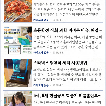
냐가 정말 중요합니다.그래서 오늘은 중학생 인강
먹고 온 후기
습관이 없는 경우공부는 ‘의지’보다 ‘습관’이 중요
새마을식당 할인 열탄불고기 7,900원 먹고 온 솔
추천으로 많이 언급되는 '홈런 중등'에 대해내신
합니다.시작 자체를 ..
직 후기요즘 외식 물가가 너무 올라서 부담스러운
관리와 수능 대비 측면에서 정리해보려고 합니다.
와중에,새마을식당 더본코리아 이벤트로 열탄불고
📌 중학생 공부, 왜 중요한가?중학교 공부는 단순
기 7,900원이라는 소식을 듣고 바로 다녀왔어요!
카테고리 없음
2026. 4. 9.
히 현재 시험 점수만을 위한 것이 아닙니다.고등학
결론부터 말하면 언제 먹어도 맛있고, 가성비 대박
교 내신의 기초 형성수능 개념 이해의 시작 단계자
입니다!평소에도 백종원 브랜드 더본코리아 홍콩
초등학생 사회 과학 어려운 이유, 해결
기주도학습 습관 형성이 시기에 기초가 제대로 잡
반점, 빽다방, 롤링파스타 등 자주 방문하는편인데
방법(아이스크림 홈런 후기)
히지 않으면고등학교 진학 후 학습 격차가 크게 벌
초등학생 사회 과학이 어려운 이유, 해결 방법은 따
자주 이렇게 할인해주면 좋겠네요! 요즘 한끼에 이
어질 수 있습니다.그래서 요즘은 단순 문제풀이..
로 있습니다초등학교 올라가면많은 부모님들이 공
가격 먹기 힘들잖아요. 그런데 너무 맛있어서 이것
통적으로 하는 말이 있어요.👉 “국어, 수학은 괜찮
저것 시키다보니 요즘 외식물가 둘이먹고 삼만원
은데… 사회랑 과학을 너무 어려워해요”저도 처음
카테고리 없음
2026. 4. 8.
정도나왔어요.📍 방문 계기더본코리아 외식브랜드
엔 “외우면 되는 거 아닌가?” 싶었는데막상 아이를
총출동 4월1일부터 4월19일까지 릴레이로 세일중
보니까 전혀 다르더라고요.📌 초등학생이 사회·과
스타벅스 텀블러 세척 사용방법
인데요.👉 “열탄불고기 7,900원 할인 이벤트”평소
학을 어려워하는 진짜 이유단순히 암기 문제가 아
에도 새마을식당은 가성비 좋은 고깃집으로 유명
스타벅스 텀블러 세척 사용방법스타벅스에 오랜만
니었습니다.✔ 1. 이해보다 ‘용어’가 먼저 나옴사회,
한데이번 가격은 거의 런치 특가 수준이라..
에 갔더니 텀블러를 세척할 수 있도록 세척기가 생
과학은 처음부터 ‘기후’, ‘지형’, ‘증발’, ‘에너지’ 같
겼더라구요!매장마다 보유 여부가 다를 수도 있으
은낯선 단어가 쏟아집니다.👉 아이 입장에서는“무
니 근처 스타벅스 가보세요.LG my Cup으로 텀블
카테고리 없음
2026. 4. 5.
슨 말인지 모르겠는데 외워야 하는 상황”이에요.✔
러를 세척해보세요 라고 기계가 있습니다.사용방
2. 눈에 안 보이니까 더 어려움수학은 계산이라도
법이 궁금했는데, 해보니 쉬워요. 회원가입 없이 세
5세, 6세 한글공부 학습지 리틀홈런으로
보이는데과학은 ‘공기’, ‘힘’, ‘변화’사회는 ‘지도’,
척할 수 있습니다. 텀블러를 항상 쓰다보니 집으로
준비
‘문화’, ‘역사’…👉 전부 추상적인 개념이라 ..
5세, 6세 한글공부 리틀홈런으로 준비하는 현실적
가져갈 때 화장실에서 물로 대충 씻고 집에가져갈