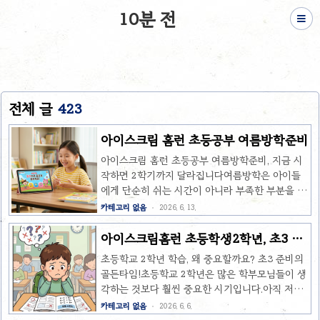
10분 전
전체 글
423
아이스크림 홈런 초등공부 여름방학준비
아이스크림 홈런 초등공부 여름방학준비, 지금 시
작하면 2학기까지 달라집니다여름방학은 아이들
에게 단순히 쉬는 시간이 아니라 부족한 부분을 보
완하고, 다음 학기를 준비할 수 있는 중요한 시기입
카테고리 없음
2026. 6. 13.
니다. 특히 초등학생 시기는 학습 습관과 자기주도
학습 능력이 만들어지는 시기라서 방학을 어떻게
아이스크림홈런 초등학생2학년, 초3 준
보내느냐에 따라 학기 중 학습 자신감도 달라질 수
비 골든타임!
초등학교 2학년 학습, 왜 중요할까요? 초3 준비의
있습니다.그래서 많은 학부모님들이 검색하는 키
골든타임!초등학교 2학년은 많은 학부모님들이 생
워드가 바로 아이스크림 홈런 초등공부 여름방학
각하는 것보다 훨씬 중요한 시기입니다.아직 저학
준비입니다.오늘은 여름방학 동안 아이스크림 홈
년이라 공부 부담이 크지 않아 보일 수 있지만, 실
카테고리 없음
2026. 6. 6.
런을 활용해 초등 공부를 효과적으로 준비하는 방
제로는 초등학교 3학년을 준비하는 가장 중요한