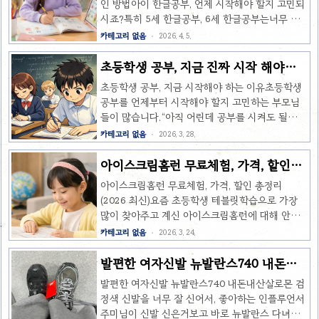
인 방법아이 한글공부, 언제 시작해야 할지 고민되
때찝찝한 마음도 있었거든요.회원가입 없이 비회
시죠?특히 5세 한글공부, 6세 한글공부는너무 빠
원으로 사용이 가능합니다. qr코드로 회원가입하
르면 부담될까 걱정되고, 늦으면 뒤처질까 불안한
카테고리 없음
2026. 4. 5.
기가 있긴한데, 처음 사용하시는 분들은 가입도 하
시기입니다.그래서 오늘은 리틀홈런으로 5세, 6세
고 번거롭게 느껴지실 거 같아요. 그런데 화면을 터
한글공부를 효과적으로 시작하는 방법을엄마 입장
초등학생 공부, 지금 진짜 시작 해야하
치하면 이 있어서 가입없이 사용가능합니다.세척
에서 현실적으로 자세히 알려드릴게요.5세, 6세 한
는 이유(자기주도 습관)
코스 선택나에게 맞는 방법을 찾는것이 중요한데
초등학생 공부, 지금 시작해야 하는 이유초등학생
글공부 언제 시작해야 할까?많은 부모님들이 가장
요.쾌속, 표준, 건조가 있습니다. 쾌속은 30..
공부를 언제부터 시작해야 할지 고민하는 부모님
궁금해하는 부분입니다.결론부터 말씀드리면👉
들이 많습니다.“아직 어린데 공부를 시켜도 될
“아이가 글자에 관심을 보일 때”가 가장 좋은 시기
까?”“학원만 보내면 충분하지 않을까?”하지만 요
카테고리 없음
2026. 3. 28.
입니다.✔ 5세 아이 특징말이 폭발적으로 늘어나는
즘 교육 흐름에서는 초등학생 공부 습관 형성이 무
시기글자에 호기심을 보이기 시작집중 시간이 짧
엇보다 중요합니다.초등학생 공부, 왜 지금 시작해
아이스크림홈런 무료체험, 가격, 할인
음✔ 6세 아이 특징단어를 기억하고 따라 읽기 시
야 할까요?1. 공부 습관은 초등 시기에 결정됩니다
(2026최신)
작간단한 글자 인식 가능반복 학습 효과가 커지는
아이스크림홈런 무료체험, 가격, 할인 총정리
초등학생 시기는 단순히 공부를 많이 하는 시기가
시기👉 즉,5세는 ‘말이 늘어나는 시기..
(2026 최신)요즘 초등학생 테블릿학습으로 가장
아니라👉 공부 습관을 만드는 시기입니다.이 시기
많이 찾아주고 계신 아이스크림홈런에 대해 안내
에매일 일정 시간 앉아서 공부하는 습관스스로 문
드리려고해요.특히 무료체험과 가격, 할인 여부를
카테고리 없음
2026. 3. 24.
제를 해결하는 경험이 쌓이면 중학교 이후에도 자
궁금해하시는 학부모님들이 많으신데요.이번 글에
연스럽게 이어집니다.2. 중학교 성적은 이미 초등
서는👉 무료체험 방법👉 실제 가격👉 할인받는
발편한 여자신발 뉴발란스740 내돈내
때 결정됩니다많은 부모님들이 중학교부터 열심히
꿀팁까지 한 번에 정리해드립니다.🎁 아이스크림
산
하면 된다고 생각하지만실제로는 초등 기초가 부
발편한 여자신발 뉴발란스740 내돈내산살로몬 검
홈런 무료체험 (2026 최신)아이스크림홈런은 처음
족하면 따라가기 어렵습니다.특히 중요한 것은독
정색 신발을 너무 잘 신어서, 좋아하는 인플루언서
이용하는 고객을 대상으로 무료체험 이벤트를 진
해력..
주미님이 신발 신은거보고 바로 뉴발란스 다녀왔